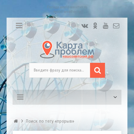
Погода world-weather.ru
world-weather.ru
Поиск по тегу «прорыв»