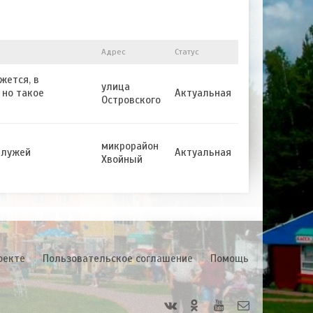
Адрес
Статус
жется, в
улица
 но такое
Актуальная
Островского
микрорайон
 лужей
Актуальная
Хвойный
оекте
Пользовательское соглашение
Помощь