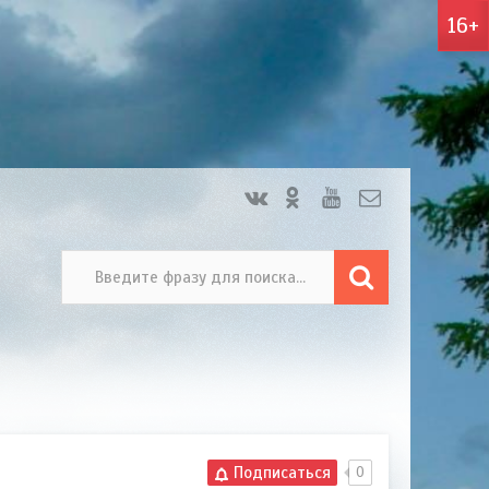
16+
иков
порядок
ли
ритории
лама
а
Подписаться
0