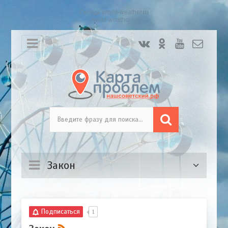
Погода world-weather.ru
world-weather.ru
Закон
Подписаться
1