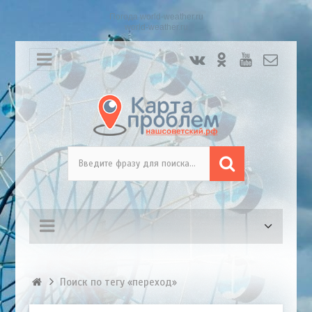
Погода world-weather.ru
world-weather.ru
Поиск по тегу «переход»