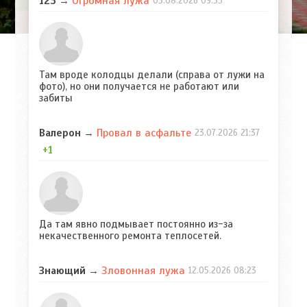
Огромная лужа
123
→
03.08.2026
09:53
Там вроде колодцы делали (справа от лужи на
фото), но они получается не работают или
забиты
Провал в асфальте
Валерон
→
23.07.2026
21:37
+1
Да там явно подмывает постоянно из-за
некачественного ремонта теплосетей.
Зловонная лужа
Знающий
→
12.05.2026
08:23