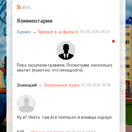
RSS
Комментарии
Админ
Провал в асфальте
→
06.08.2026
08:22
Пока засыпали гравием. Посмотрим, насколько
хватит (понятно, что ненадолго).
Зловонная лужа
Знающий
→
05.08.2026
09:41
Ну и? Опять там всё поплыло и вонища караул.