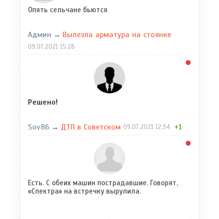
Опять сельчане бьются
Админ
Вылезла арматура на стоянке
→
09.07.2021
15:28
Решено!
Sov86
ДТП в Советском
→
+1
09.07.2021
12:34
Есть. С обеих машин пострадавшие. Говорят,
«Спектра» на встречку вырулила.