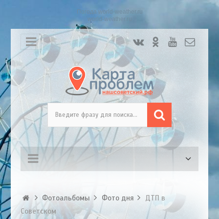
Погода world-weather.ru
world-weather.ru
Фотоальбомы
Фото дня
ДТП в
Советском